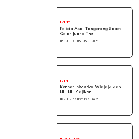
EVENT
Felicia Asal Tangerang Sabet
Gelar Juara The...
IBNU
-
AGUSTUS 6, 2026
EVENT
Konser Iskandar Widjaja dan
Niu Niu Sajikan...
IBNU
-
AGUSTUS 6, 2026
NEW RELEASE