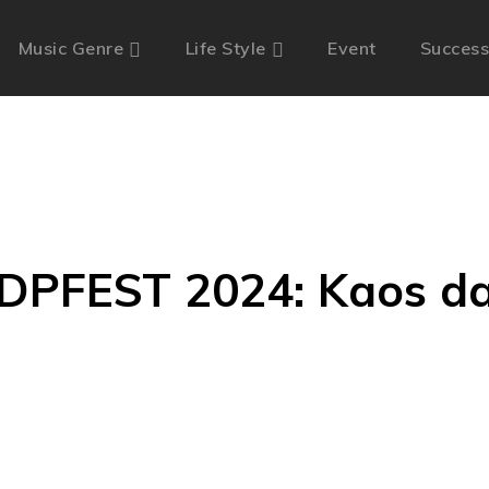
Music Genre
Life Style
Event
Success
DPFEST 2024: Kaos d