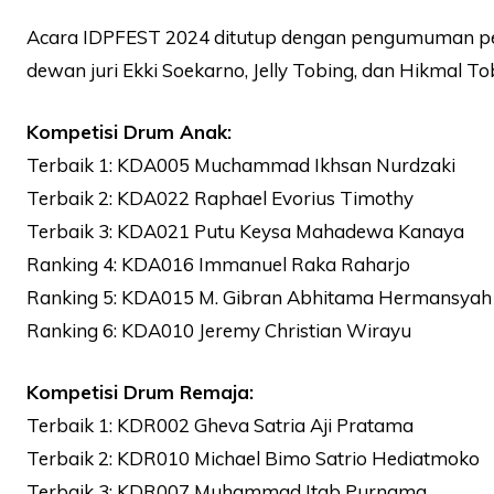
Acara IDPFEST 2024 ditutup dengan pengumuman pem
dewan juri Ekki Soekarno, Jelly Tobing, dan Hikmal T
Kompetisi Drum Anak:
Terbaik 1: KDA005 Muchammad Ikhsan Nurdzaki
Terbaik 2: KDA022 Raphael Evorius Timothy
Terbaik 3: KDA021 Putu Keysa Mahadewa Kanaya
Ranking 4: KDA016 Immanuel Raka Raharjo
Ranking 5: KDA015 M. Gibran Abhitama Hermansyah
Ranking 6: KDA010 Jeremy Christian Wirayu
Kompetisi Drum Remaja:
Terbaik 1: KDR002 Gheva Satria Aji Pratama
Terbaik 2: KDR010 Michael Bimo Satrio Hediatmoko
Terbaik 3: KDR007 Muhammad Itab Purnama