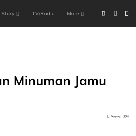
 Story
TV/Radio
More
an Minuman Jamu
Views :
304