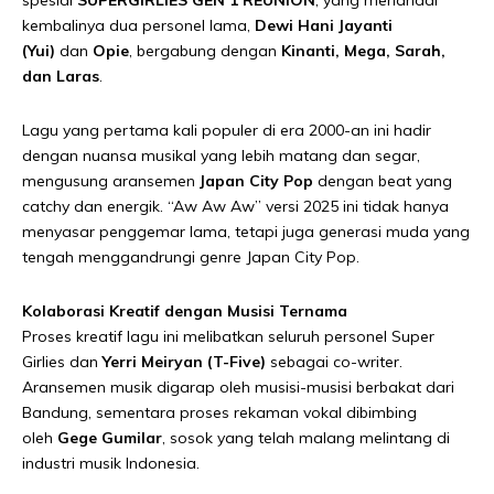
spesial
SUPERGIRLIES GEN 1 REUNION
, yang menandai
kembalinya dua personel lama,
Dewi Hani Jayanti
(Yui)
dan
Opie
, bergabung dengan
Kinanti, Mega, Sarah,
dan Laras
.
Lagu yang pertama kali populer di era 2000-an ini hadir
dengan nuansa musikal yang lebih matang dan segar,
mengusung aransemen
Japan City Pop
dengan beat yang
catchy dan energik. “Aw Aw Aw” versi 2025 ini tidak hanya
menyasar penggemar lama, tetapi juga generasi muda yang
tengah menggandrungi genre Japan City Pop.
Kolaborasi Kreatif dengan Musisi Ternama
Proses kreatif lagu ini melibatkan seluruh personel Super
Girlies dan
Yerri Meiryan (T-Five)
sebagai co-writer.
Aransemen musik digarap oleh musisi-musisi berbakat dari
Bandung, sementara proses rekaman vokal dibimbing
oleh
Gege Gumilar
, sosok yang telah malang melintang di
industri musik Indonesia.