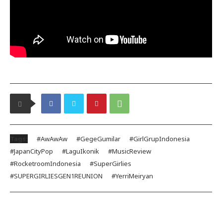
Tags:
#AwAwAw
#GegeGumilar
#GirlGrupIndonesia
#JapanCityPop
#LaguIkonik
#MusicReview
#RocketroomIndonesia
#SuperGirlies
#SUPERGIRLIESGEN1REUNION
#YerriMeiryan