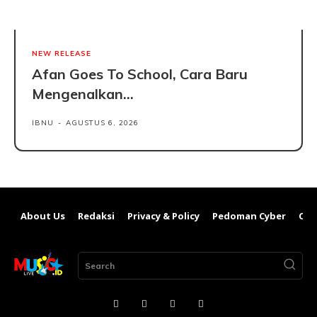
NEW RELEASE
Afan Goes To School, Cara Baru
Mengenalkan...
IBNU
-
AGUSTUS 6, 2026
About Us
Redaksi
Privacy & Policy
Pedoman Cyber
Con
Search