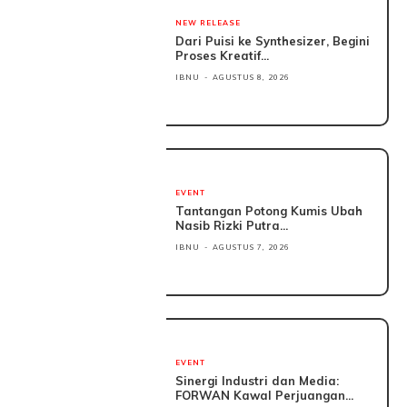
NEW RELEASE
Dari Puisi ke Synthesizer, Begini
Proses Kreatif...
IBNU
-
AGUSTUS 8, 2026
EVENT
Tantangan Potong Kumis Ubah
Nasib Rizki Putra...
IBNU
-
AGUSTUS 7, 2026
EVENT
Sinergi Industri dan Media:
FORWAN Kawal Perjuangan...