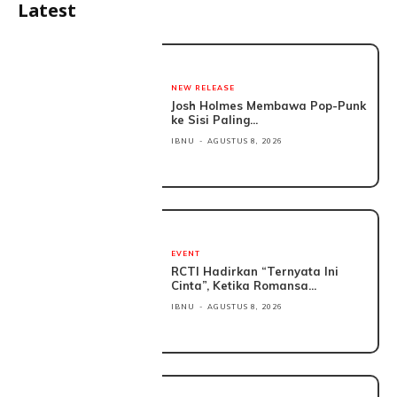
Latest
NEW RELEASE
Josh Holmes Membawa Pop-Punk
ke Sisi Paling...
IBNU
-
AGUSTUS 8, 2026
EVENT
RCTI Hadirkan “Ternyata Ini
Cinta”, Ketika Romansa...
IBNU
-
AGUSTUS 8, 2026