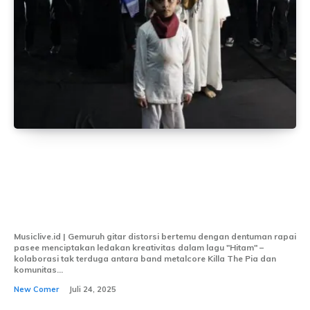
“Hitam”: Kolaborasi Metalcore & Tradisi
Aceh yang Suarakan Perlindungan Anak
– Hasil Program AKTIF Musik
Kemenparekraf
Musiclive.id | Gemuruh gitar distorsi bertemu dengan dentuman rapai
pasee menciptakan ledakan kreativitas dalam lagu "Hitam" –
kolaborasi tak terduga antara band metalcore Killa The Pia dan
komunitas...
New Comer
Juli 24, 2025