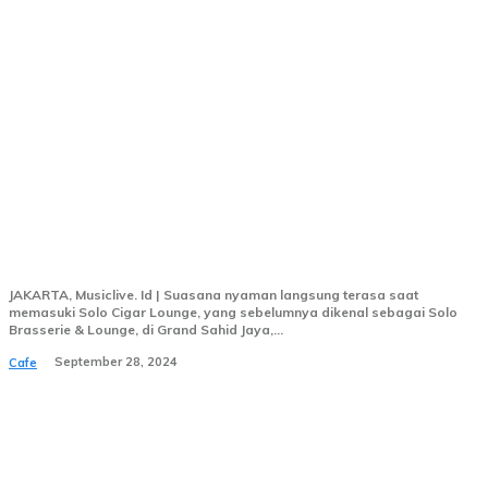
Gugun Blues Shelter Sukses Panaskan Solo
Cigar Lounge di Jakarta
JAKARTA, Musiclive. Id | Suasana nyaman langsung terasa saat
memasuki Solo Cigar Lounge, yang sebelumnya dikenal sebagai Solo
Brasserie & Lounge, di Grand Sahid Jaya,...
September 28, 2024
Cafe
About Us
Redaksi
Privacy & Policy
Pedoman Cyber