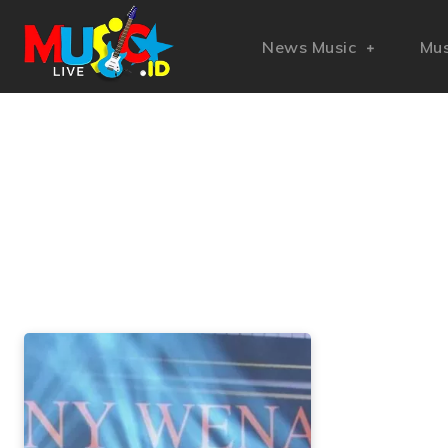
News Music
Mus