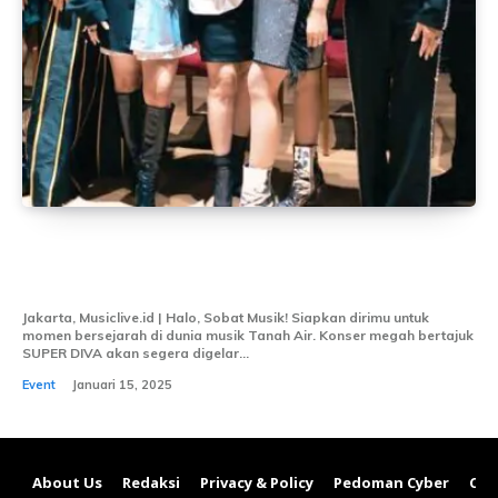
SUPER DIVA: Konser Lintas Generasi
yang Siap Guncang Indonesia Arena
Jakarta, Musiclive.id | Halo, Sobat Musik! Siapkan dirimu untuk
momen bersejarah di dunia musik Tanah Air. Konser megah bertajuk
SUPER DIVA akan segera digelar...
Event
Januari 15, 2025
About Us
Redaksi
Privacy & Policy
Pedoman Cyber
Con