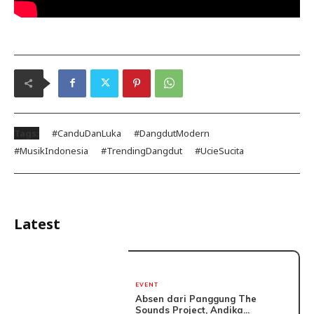
Tags:
#CanduDanLuka
#DangdutModern
#MusikIndonesia
#TrendingDangdut
#UcieSucita
Latest
EVENT
Absen dari Panggung The
Sounds Project, Andika...