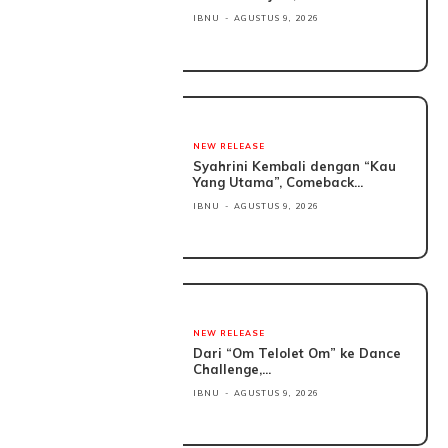
IBNU
-
AGUSTUS 9, 2026
NEW RELEASE
Syahrini Kembali dengan “Kau
Yang Utama”, Comeback...
IBNU
-
AGUSTUS 9, 2026
NEW RELEASE
Dari “Om Telolet Om” ke Dance
Challenge,...
IBNU
-
AGUSTUS 9, 2026