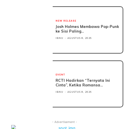
NEW RELEASE
Josh Holmes Membawa Pop-Punk
ke Sisi Paling...
IBNU
-
AGUSTUS 8, 2026
EVENT
RCTI Hadirkan “Ternyata Ini
Cinta”, Ketika Romansa...
IBNU
-
AGUSTUS 8, 2026
- Advertisement -