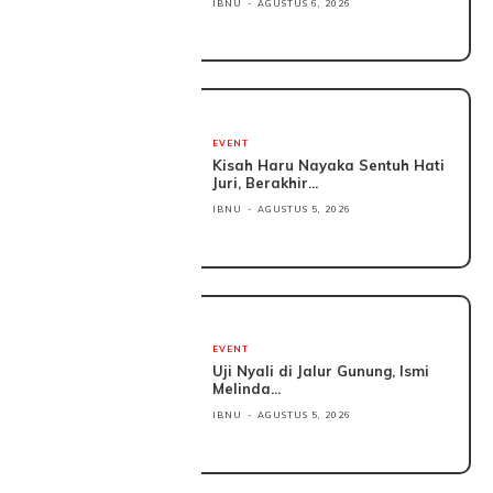
IBNU
-
AGUSTUS 6, 2026
EVENT
Kisah Haru Nayaka Sentuh Hati
Juri, Berakhir...
IBNU
-
AGUSTUS 5, 2026
EVENT
Uji Nyali di Jalur Gunung, Ismi
Melinda...
IBNU
-
AGUSTUS 5, 2026