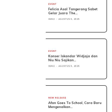
EVENT
Felicia Asal Tangerang Sabet
Gelar Juara The...
IBNU
-
AGUSTUS 6, 2026
EVENT
Konser Iskandar Widjaja dan
Niu Niu Sajikan...
IBNU
-
AGUSTUS 6, 2026
NEW RELEASE
Afan Goes To School, Cara Baru
Mengenalkan...