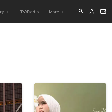
ory
TV/Radio
More