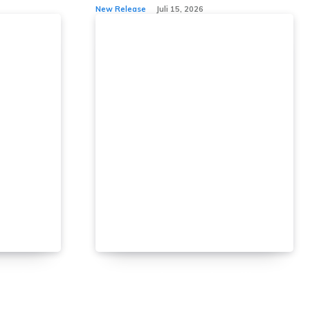
New Release
Juli 15, 2026
Kembali
Ligea “Cabe Rawit” Rilis
nang
Single Baru “Kecil Kecil Cabe