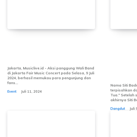
Wali Band Memukau
Siti Bad
Parawali di Jakarta Fair
dengan 
Music Concert
Nostalg
Pencipt
Jakarta, Musiclive.id - Aksi panggung Wali Band
di Jakarta Fair Music Concert pada Selasa, 9 Juli
Tua
2024, berhasil memukau para pengunjung dan
fans...
Nama Siti Bad
terpisahkan da
Event
Juli 11, 2024
Tua." Setelah 
akhirnya Siti 
Dangdut
Juli