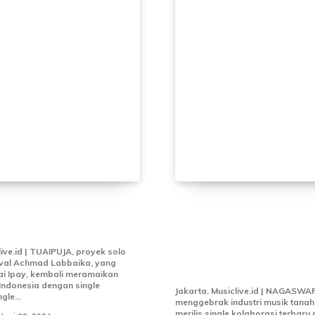
 Rilis Single Kedua
Kolaborasi DeEX da
Esok Bertemu”
Angkasa dalam Sing
“Tuhan Tolong”: Dr
live.id | TUAIPUJA, proyek solo
Rival Achmad Labbaika, yang
Comes True untuk I
ai Ipay, kembali meramaikan
 Indonesia dengan single
Jakarta, Musiclive.id | NAGASWA
gle...
menggebrak industri musik tanah
merilis single kolaborasi terbaru