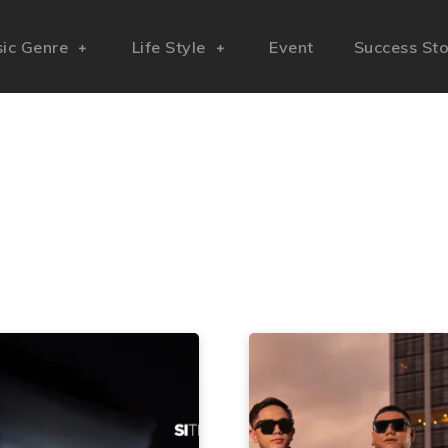
ic Genre
Life Style
Event
Success St
Tag:
Nagaswara