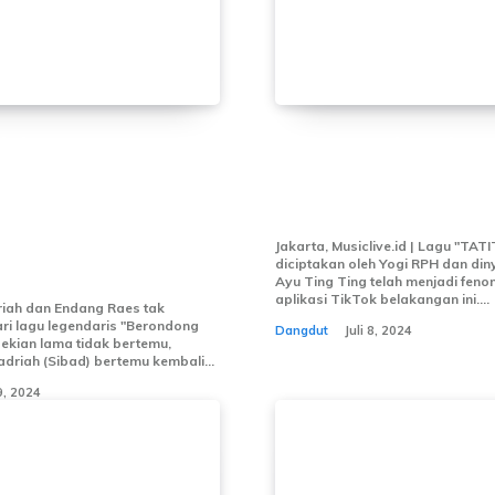
riah Lepas Kangen
Lagu Ayu Ting Ting
Endang Raes:
“TATITUT” Ciptaan 
ia Bersama Sang
Mendunia di TikTok
a Lagu Berondong
Jakarta, Musiclive.id | Lagu "TA
diciptakan oleh Yogi RPH dan din
Ayu Ting Ting telah menjadi feno
aplikasi TikTok belakangan ini....
riah dan Endang Raes tak
ri lagu legendaris "Berondong
Dangdut
Juli 8, 2024
sekian lama tidak bertemu,
Badriah (Sibad) bertemu kembali...
 9, 2024