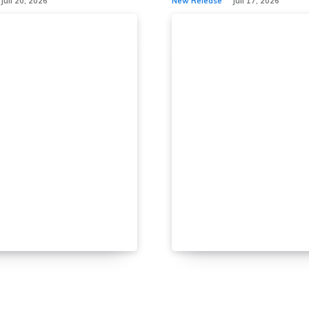
Juli 20, 2026
New Release
Juli 17, 2026
ngdut” Angkat
KADRI Bangkitkan 
usik Rakyat, The
Lagu Legendaris Mi