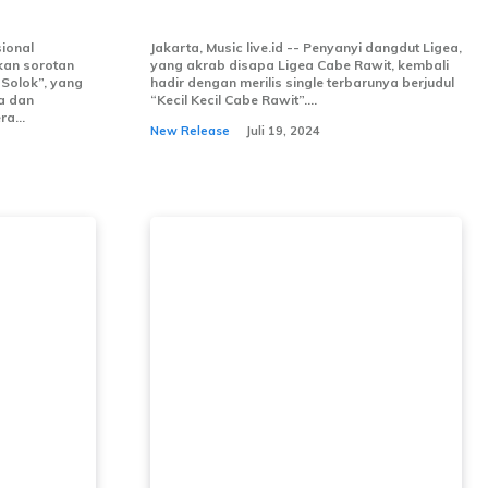
Rawit”
sional
Jakarta, Music live.id -- Penyanyi dangdut Ligea,
an sorotan
yang akrab disapa Ligea Cabe Rawit, kembali
 Solok”, yang
hadir dengan merilis single terbarunya berjudul
a dan
“Kecil Kecil Cabe Rawit”....
a...
New Release
Juli 19, 2024