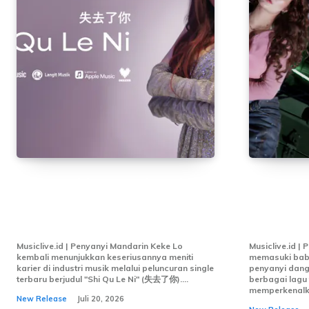
Lewat “Shi Qu Le Ni”, Keke Lo
Siti Bad
Bidik Pasar Musik Asia
Baru Dan
dengan Sentuhan Manis
“Bikin C
Musiclive.id | Penyanyi Mandarin Keke Lo
Musiclive.id | 
kembali menunjukkan keseriusannya meniti
memasuki baba
karier di industri musik melalui peluncuran single
penyanyi dang
terbaru berjudul "Shi Qu Le Ni" (失去了你)....
berbagai lagu 
memperkenalkan
New Release
Juli 20, 2026