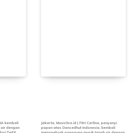
n Ato
Fitri Carlina Kembali dengan
le Baru
Single Baru “Aku Kangen
eam
Kamu”, Cerita Rindu yang
ndonesia
Menyentuh Hati
RA kembali
Jakarta, Musiclive.id | Fitri Carlina, penyanyi
 air dengan
papan atas Dancedhut Indonesia, kembali
 dari DeEX
menggebrak panggung musik tanah air dengan