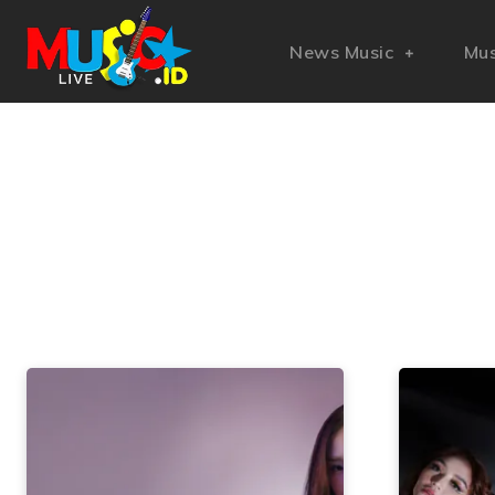
News Music
Mus