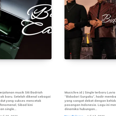
riah Bawa Warna
Luvia Band Kembali
gdut Lewat Single
Hati Pendengar Lew
andu”
“Bidadari Surgaku”
Perjalanan musik Siti Badriah
Musiclive.id | Single terbaru Luvia
k baru. Setelah dikenal sebagai
“Bidadari Surgaku”, hadir memba
dut yang sukses mencetak
yang sangat dekat dengan kehi
fenomenal, Sibad kini
pasangan Indonesia. Lagu ini me
 single...
dinamika hubungan...