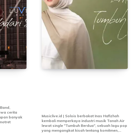
 Sentuh
“Tumbuh Berdua” Jadi
at
Harapan Baru Inas Hafizhah
Warnai Industri Musik Pop
Indonesia
 Band,
wa cerita
Musiclive.id | Solois berbakat Inas Hafizhah
dupan banyak
kembali memperkaya industri musik Tanah Air
motret
lewat single "Tumbuh Berdua", sebuah lagu pop
yang mengangkat kisah tentang komitmen,...