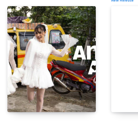
New Release
Siap Joget! Duo Anggrek
“Gila Da
Rilis Single “Aman Aja
Pesona M