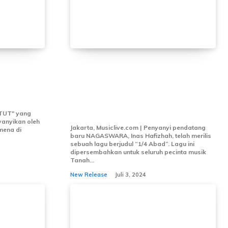
Inas Hafizhah, Penyanyi
Yogi RPH
Pendatang Baru
NAGASWARA Rilis Lagu “1/4
Abad”
TITUT" yang
yanyikan oleh
Jakarta, Musiclive.com | Penyanyi pendatang
mena di
baru NAGASWARA, Inas Hafizhah, telah merilis
sebuah lagu berjudul “1/4 Abad”. Lagu ini
dipersembahkan untuk seluruh pecinta musik
Tanah...
New Release
Juli 3, 2024