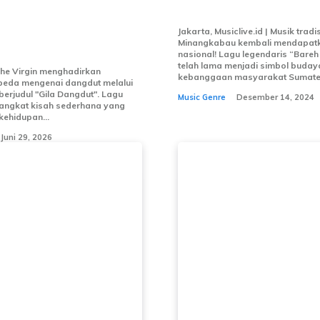
jak Pendengar
BAREH SOLOK
engsi dan
Jakarta, Musiclive.id | Musik tradi
ng
Minangkabau kembali mendapatk
nasional! Lagu legendaris “Bareh
telah lama menjadi simbol buday
 The Virgin menghadirkan
kebanggaan masyarakat Sumater
rbeda mengenai dangdut melalui
 berjudul "Gila Dangdut". Lagu
Music Genre
Desember 14, 2024
angkat kisah sederhana yang
ehidupan...
Juni 29, 2026