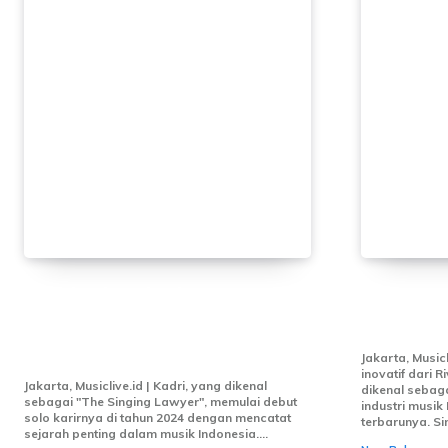
Kadri “The Singing Lawyer”
TUAIPUJA
Debut Solo dengan Single
“Petang 
“Karmila”
Jakarta, Music
inovatif dari 
Jakarta, Musiclive.id | Kadri, yang dikenal
dikenal sebag
sebagai "The Singing Lawyer", memulai debut
industri musik
solo karirnya di tahun 2024 dengan mencatat
terbarunya. Sin
sejarah penting dalam musik Indonesia....