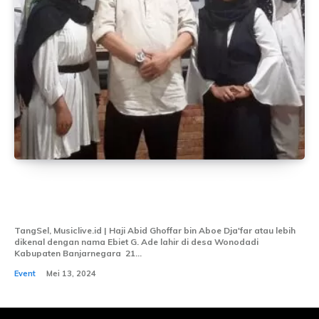
Membumi Bersama Ebiet G Ade Akan
Gelar HBH Di Foodmosphere Karawaci
TangSel, Musiclive.id | Haji Abid Ghoffar bin Aboe Dja'far atau lebih
dikenal dengan nama Ebiet G. Ade lahir di desa Wonodadi
Kabupaten Banjarnegara 21...
Event
Mei 13, 2024