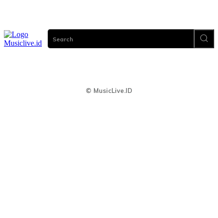
About Us
Redaksi
Privacy & Policy
Pedoman Cyber
Search
© MusicLive.ID