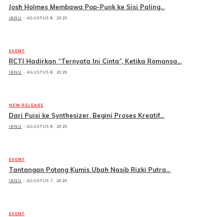
Josh Holmes Membawa Pop-Punk ke Sisi Paling...
IBNU
-
AGUSTUS 8, 2026
EVENT
RCTI Hadirkan “Ternyata Ini Cinta”, Ketika Romansa...
IBNU
-
AGUSTUS 8, 2026
NEW RELEASE
Dari Puisi ke Synthesizer, Begini Proses Kreatif...
IBNU
-
AGUSTUS 8, 2026
EVENT
Tantangan Potong Kumis Ubah Nasib Rizki Putra...
IBNU
-
AGUSTUS 7, 2026
EVENT