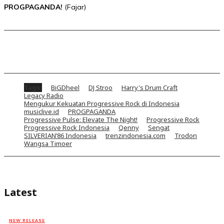
PROGPAGANDA!
(Fajar)
Tags:
BiGDheel
DJ Stroo
Harry's Drum Craft
Legacy Radio
Mengukur Kekuatan Progressive Rock di Indonesia
musiclive.id
PROGPAGANDA
Progressive Pulse: Elevate The Night!
Progressive Rock
Progressive Rock Indonesia
Qenny
Sengat
SILVERIAN’86 Indonesia
trenzindonesia.com
Trodon
Wangsa Timoer
Latest
NEW RELEASE